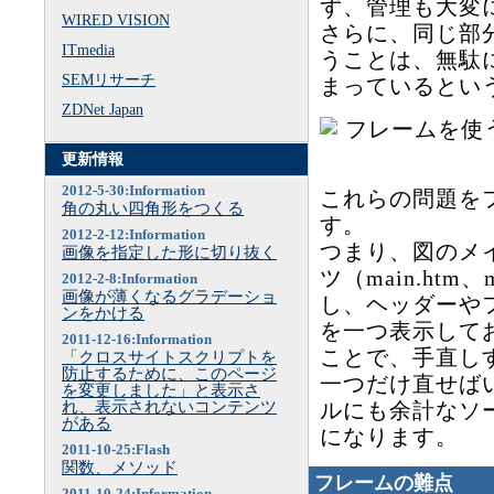
ず、管理も大変
WIRED VISION
さらに、同じ部
ITmedia
うことは、無駄
SEMリサーチ
まっているとい
ZDNet Japan
更新情報
2012-5-30:Information
これらの問題を
角の丸い四角形をつくる
す。
2012-2-12:Information
つまり、図のメ
画像を指定した形に切り抜く
ツ（main.htm、
2012-2-8:Information
画像が薄くなるグラデーショ
し、ヘッダーや
ンをかける
を一つ表示して
2011-12-16:Information
ことで、手直し
「クロスサイトスクリプトを
防止するために、このページ
一つだけ直せば
を変更しました」と表示さ
れ、表示されないコンテンツ
ルにも余計なソ
がある
になります。
2011-10-25:Flash
関数、メソッド
フレームの難点