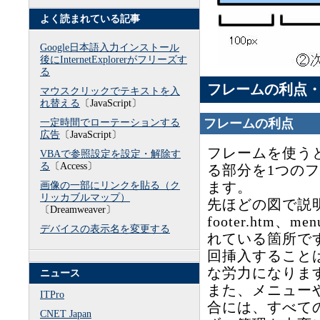
よく読まれている記事
Google日本語入力インストール
後にInternetExplorerがフリーズす
る
フレームの利点
マウスクリックでテキストを入
れ替える
〔JavaScript〕
フレームの利点
一定時間でローテーションする
広告
〔JavaScript〕
フレームを使う
VBAで参照設定を設定・解除す
る
〔Access〕
る部分を1つの
画像の一部にリンクを貼る（ク
ます。
リッカブルマップ）
先ほどの図で説明す
〔Dreamweaver〕
footer.htm
デバイスの表示名を変更する
れている箇所で
回挿入すること
な労力になりま
ニュース
また、メニュー
ITPro
合には、すべて
CNET Japan