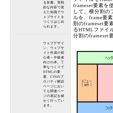
る良書。実戦
frameset
的な内容で覚
して、横分割の
えた知識でウ
ルを、frame
ェブサイトを
つくりはじめ
割のframes
られます。
るHTMLファイ
分割のframes
ウェブデザイ
ン、ウェブサ
イト作成の初
心者～中級者
向けの本。丁
寧なつくりで
HTMLの要
素、CSSのプ
ロパティ解説
ページにおい
ても関連ペー
ジの表記を細
かく行ってい
ます。