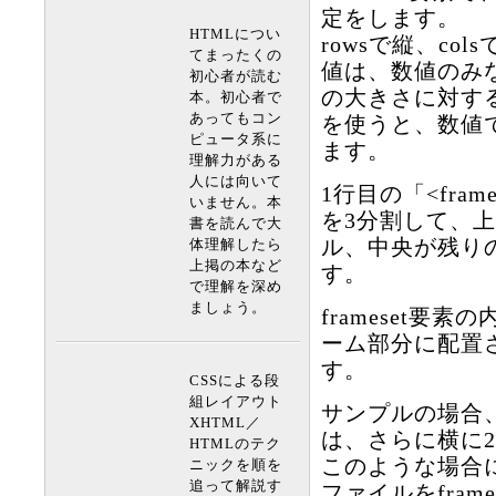
定をします。
HTMLについ
rowsで縦、col
てまったくの
値は、数値のみ
初心者が読む
の大きさに対す
本。初心者で
あってもコン
を使うと、数値
ピュータ系に
ます。
理解力がある
人には向いて
1行目の「<frames
いません。本
を3分割して、上
書を読んで大
ル、中央が残り
体理解したら
上掲の本など
す。
で理解を深め
ましょう。
frameset要
ーム部分に配置
す。
CSSによる段
組レイアウト
サンプルの場合
XHTML／
は、さらに横に
HTMLのテク
このような場合
ニックを順を
追って解説す
ファイルをfra