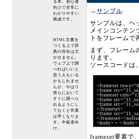
る本。初心者
向けで非常に
→
サンプル
わかりやすい
構成です。
サンプルは、ヘ
メインコンテン
トをフレームで
HTML文書を
つくる上で辞
まず、フレーム
典の存在は欠
ります。
かせません。
ウェブ上で調
ソースコードは
べればいいと
思う人もいる
かもしれませ
<frameset rows="
んが、やはり
<frame src="11_s
傍らにおいて
<frameset cols="1
すぐに調べら
<frame src="11_sa
<frame src="11_sa
れるようにし
</frameset>
ておくと作業
<frame src="11_sa
は早くなりま
</frameset><nofr
す。中級者向
<body>～</body>
け。
frameset