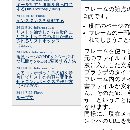
2011-10-24:Information
キーを押すと画面を真っ白に
フレームの難点
する(JavaScript/jQuery)
2点です。
2011-10-18:Flash
インスタンスを移動する
現在のページの
2011-9-30:Information
リストを編集したら自動的に
フレームの一部
リストボックスの項目が修正
れてしまうこと
されるリストボックス
（Excel）
フレームを使う
2011-9-2:Information
複数ページのPDFを2ページず
元のファイル（上記で
つ見開きのPDFに変換する方法
素に入力した文
2011-8-26:Information
ブラウザのタイ
あるコンボボックスの値を参
照してリストの内容を変化さ
フレーム内のメ
せるコンボボックスの作り方
書ファイルが変
（ACCESS）
ん。そのため、
2011-7-22:Flash
ループ文
か、ということ
なります。
同様に、現在メ
ンツへのURL