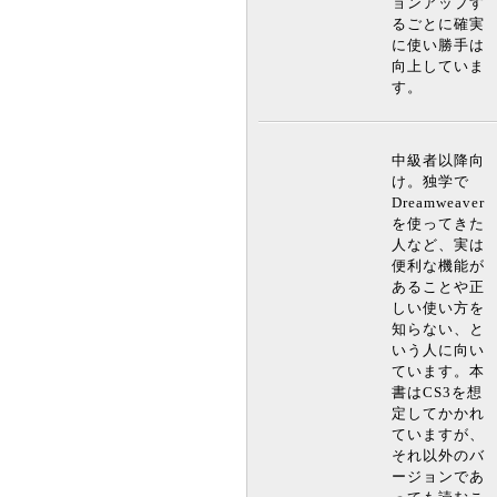
ョンアップす
るごとに確実
に使い勝手は
向上していま
す。
中級者以降向
け。独学で
Dreamweaver
を使ってきた
人など、実は
便利な機能が
あることや正
しい使い方を
知らない、と
いう人に向い
ています。本
書はCS3を想
定してかかれ
ていますが、
それ以外のバ
ージョンであ