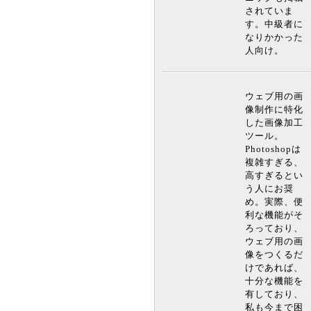
されていま
す。中級者に
なりかかった
人向け。
ウェブ用の画
像制作に特化
した画像加工
ツール。
Photoshopは
複雑すぎる、
高すぎるとい
う人にお奨
め。実際、便
利な機能がそ
ろっており、
ウェブ用の画
像をつくるだ
けであれば、
十分な機能を
有しており、
私も今まで困