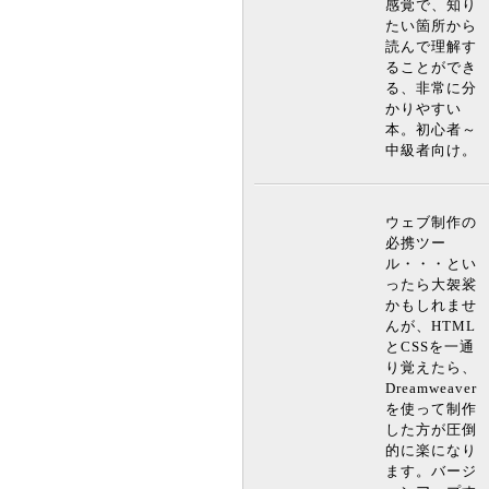
感覚で、知り
たい箇所から
読んで理解す
ることができ
る、非常に分
かりやすい
本。初心者～
中級者向け。
ウェブ制作の
必携ツー
ル・・・とい
ったら大袈裟
かもしれませ
んが、HTML
とCSSを一通
り覚えたら、
Dreamweaver
を使って制作
した方が圧倒
的に楽になり
ます。バージ