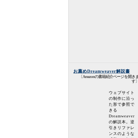
お薦めDreamweaver解説書
〔Amazonの書籍紹介ページを開き
す
ウェブサイト
の制作に沿っ
た形で参照で
きる
Dreamweaver
の解説本。逆
引きリファレ
ンスのような