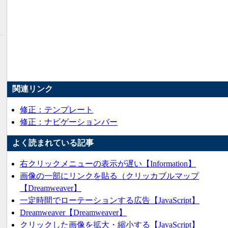
関連リンク
修正：テンプレート
修正：ナビゲーションバー
よく読まれている記事
右クリックメニューの表示が遅い【Information】
画像の一部にリンクを貼る（クリッカブルマップ
【Dreamweaver】
一定時間でローテーションする広告【JavaScript】
Dreamweaver【Dreamweaver】
クリックした画像を拡大・縮小する【JavaScript】