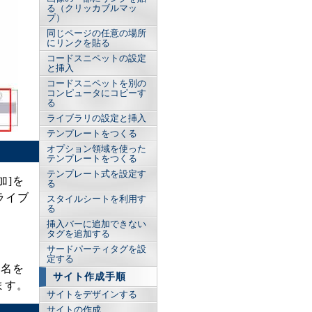
る（クリッカブルマッ
プ）
同じページの任意の場所
にリンクを貼る
コードスニペットの設定
と挿入
コードスニペットを別の
コンピュータにコピーす
る
ライブラリの設定と挿入
テンプレートをつくる
オプション領域を使った
テンプレートをつくる
テンプレート式を設定す
加]を
る
ライブ
スタイルシートを利用す
る
挿入バーに追加できない
タグを追加する
サードパーティタグを設
定する
リ名を
サイト作成手順
ます。
サイトをデザインする
サイトの作成